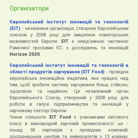
Організатори
Європейський інститут інновацій та технологій
(EIТ)
- незалежна організація, створена Європейським
союзом у 2008 році для зміцнення новаторських
можливостей Європи.
EIT
є невід'ємною частиною
Рамкової програми ЄС з досліджень та інновацій
Horizon 2020
.
Європейський інститут інновацій та технологій в
області продуктів харчування (EIT Food)
- провідна
європейська інноваційна ініціатива, яка працює над
тим, щоб зробити систему харчування більш стійкою,
здоровою та надійною. Це незалежний орган
Європейського Союзу, створений у 2008 році для
роботи в галузі підприємництва та інновацій у
харчовому секторі Європи.
Члени спільноти
EIT Food
є учасниками світового
класу в міжнародній харчовій промисловості: це -
понад 50 партнерів з провідних компаній,
дослідницьких центрів та університетів у 13 країнах.