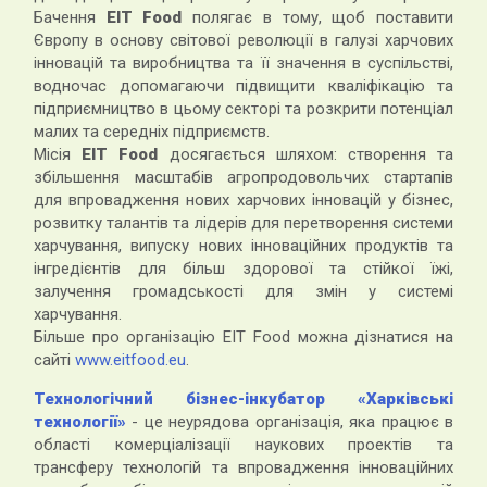
Бачення
EIT Food
полягає в тому, щоб поставити
Європу в основу світової революції в галузі харчових
інновацій та виробництва та її значення в суспільстві,
водночас допомагаючи підвищити кваліфікацію та
підприємництво в цьому секторі та розкрити потенціал
малих та середніх підприємств.
Місія
EIТ Food
досягається шляхом: створення та
збільшення масштабів агропродовольчих стартапів
для впровадження нових харчових інновацій у бізнес,
розвитку талантів та лідерів для перетворення системи
харчування, випуску нових інноваційних продуктів та
інгредієнтів для більш здорової та стійкої їжі,
залучення громадськості для змін у системі
харчування.
Більше про організацію EIT Food можна дізнатися на
сайті
www.eitfood.eu
.
Технологічний бізнес-інкубатор «Харківські
технології»
- це неурядова організація, яка працює в
області комерціалізації наукових проектів та
трансферу технологій та впровадження інноваційних