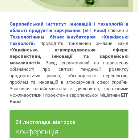
Європейський інститут інновацій і технологій в
області продуктів харчування (EIT Food)
спільно з
Технологічним бізнес-інкубатором «Харківські
технології»
проводять триденний он-лайн захід
«Українська агропродовольча сфера:
перспективи, інновації та європейські
можливості»
. Захід спрямований на підвищення
обізнаності про світові тенденції розвитку
продовольчих ринків, обговоренню перспектив,
проблем та інновацій в агрохарчовій сфері України.
Учасники ознайомляться з діяльністю, грантовими
можливостями і проєктами європейської ініціативи
EIT
Food
.
24 листопада, вівторок
Конференція